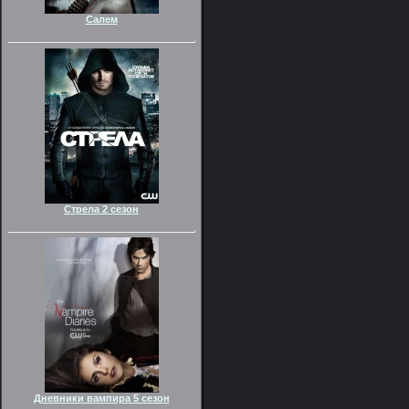
Салем
Стрела 2 сезон
Дневники вампира 5 сезон