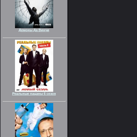
Демоны Да Винчи
Реальные пацаны 6 сезон