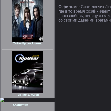
О фильме:
Счастливчик Люк
где в то время хозяйничают 
свою любовь, певицу из мес
со своими давними врагами
Тайна Крови 2 сезон
Топ Гир 17 сезон
Статистика