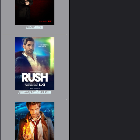
Люцифер
Доктор Кайф / Раш