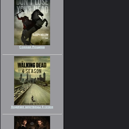
Сонная Лощина
Ходячие мертвецы 4 сезон