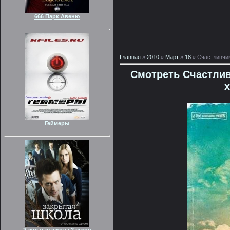
666 Парк Авеню
Главная
»
2010
»
Март
»
18
» Счастливчик
Смотреть Счастлив
Геймеры
Закрытая школа 2 сезон