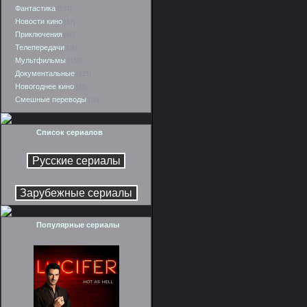
Фантастика
[257]
Новости кино
[17]
Приключения
[66]
Телепередачи
[26]
Мультфильмы
[153]
Документальные
[125]
Новогоднее кино
[35]
Смешные переводы
[10]
Список сериалов
Популярные сериалы