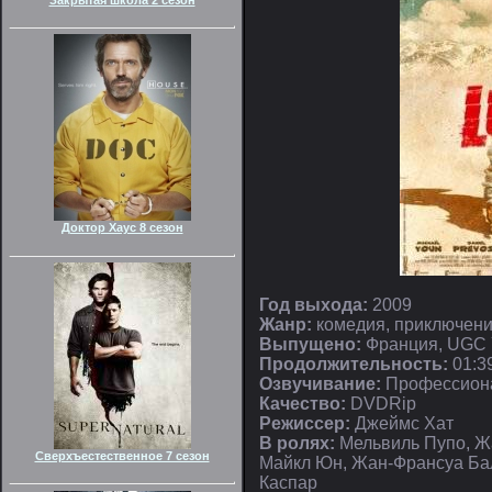
Доктор Хаус 8 сезон
Год выхода:
2009
Жанр:
комедия, приключени
Выпущено:
Франция, UGC
Продолжительность:
01:3
Озвучивание:
Профессиона
Качество:
DVDRip
Режиссер:
Джеймс Хат
В ролях:
Мельвиль Пупо, Ж
Сверхъестественное 7 сезон
Майкл Юн, Жан-Франсуа Бал
Каспар