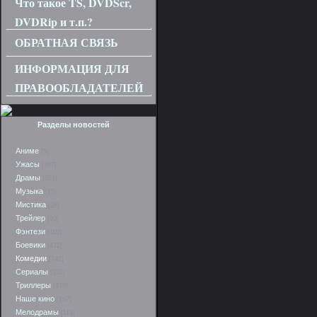
Что такое TS, DVDScr,
DVDRip и т.п.?
ОБРАТНАЯ СВЯЗЬ
ИНФОРМАЦИЯ ДЛЯ
ПРАВООБЛАДАТЕЛЕЙ
Разделы новостей
Аниме
[5]
Ужасы
[367]
Драмы
[391]
Музыка
[15]
Мистика
[28]
Трейлер
[40]
Фэнтези
[102]
Боевики
[472]
Комедии
[742]
Сериалы
[231]
Триллеры
[370]
Наше кино
[167]
Мелодрамы
[113]