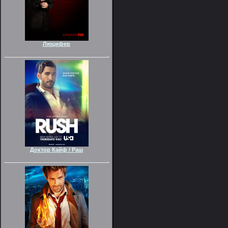
Люцифер
Доктор Кайф / Раш