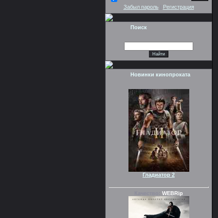
Забыл пароль
|
Регистрация
Поиск
Новинки кинопроката
Гладиатор 2
Качество:
WEBRip