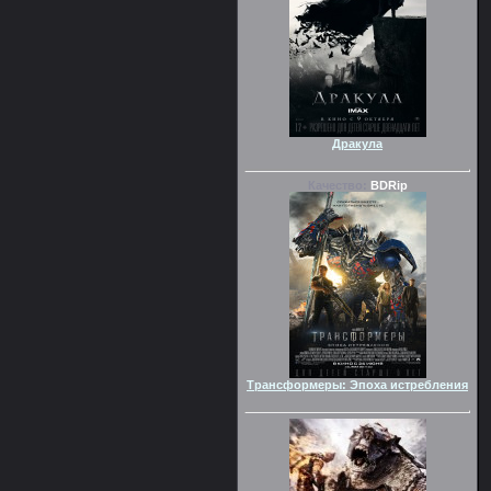
Дракула
Качество:
BDRip
Трансформеры: Эпоха истребления