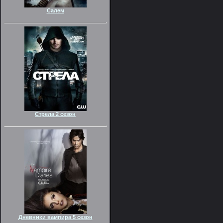
Салем
Стрела 2 сезон
Дневники вампира 5 сезон