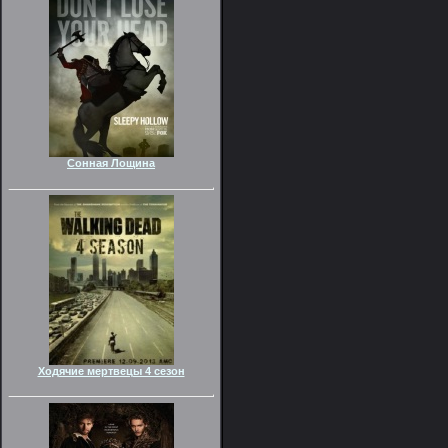
Сонная Лощина
Ходячие мертвецы 4 сезон