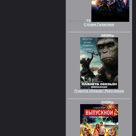
Качество:
TS
Стражи Галактики
Качество:
WEBRip
Планета обезьян: Революция
Качество:
DVDRip