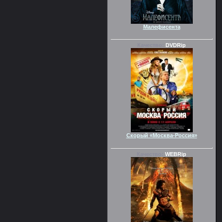
Малефисента
Качество:
DVDRip
Скорый «Москва-Россия»
Качество:
WEBRip