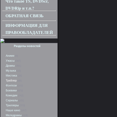
Что такое TS, DVDScr,
DVDRip и т.п.?
ОБРАТНАЯ СВЯЗЬ
ИНФОРМАЦИЯ ДЛЯ
ПРАВООБЛАДАТЕЛЕЙ
Разделы новостей
Аниме
[5]
Ужасы
[367]
Драмы
[391]
Музыка
[15]
Мистика
[28]
Трейлер
[40]
Фэнтези
[102]
Боевики
[472]
Комедии
[742]
Сериалы
[231]
Триллеры
[370]
Наше кино
[167]
Мелодрамы
[113]