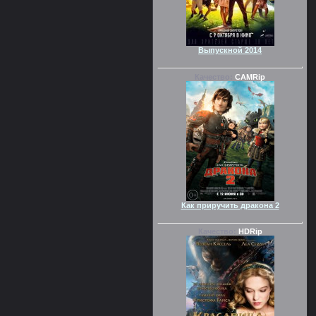
Выпускной 2014
Качество:
CAMRip
Как приручить дракона 2
Качество:
HDRip