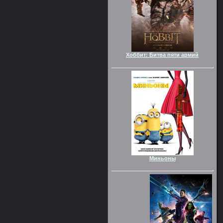
Хоббит: Битва пяти армий
Миньоны