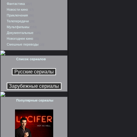
Фантастика
[257]
Новости кино
[17]
Приключения
[66]
Телепередачи
[26]
Мультфильмы
[153]
Документальные
[125]
Новогоднее кино
[35]
Смешные переводы
[10]
Список сериалов
Популярные сериалы