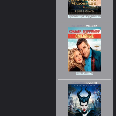
Красавица и чудовище
Качество:
WEBRip
Смешанные
Качество:
DVDRip