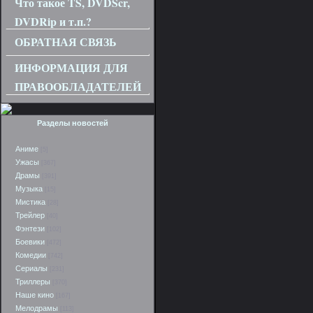
Что такое TS, DVDScr,
DVDRip и т.п.?
ОБРАТНАЯ СВЯЗЬ
ИНФОРМАЦИЯ ДЛЯ
ПРАВООБЛАДАТЕЛЕЙ
Разделы новостей
Аниме
[5]
Ужасы
[367]
Драмы
[391]
Музыка
[15]
Мистика
[28]
Трейлер
[40]
Фэнтези
[102]
Боевики
[472]
Комедии
[742]
Сериалы
[231]
Триллеры
[370]
Наше кино
[167]
Мелодрамы
[113]