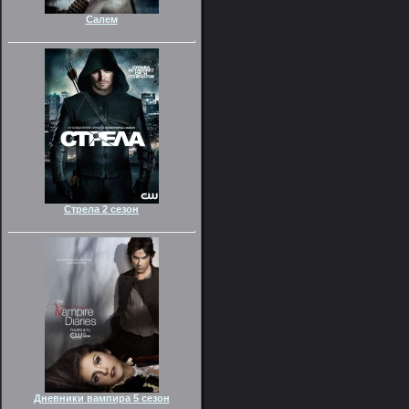
Салем
Стрела 2 сезон
Дневники вампира 5 сезон