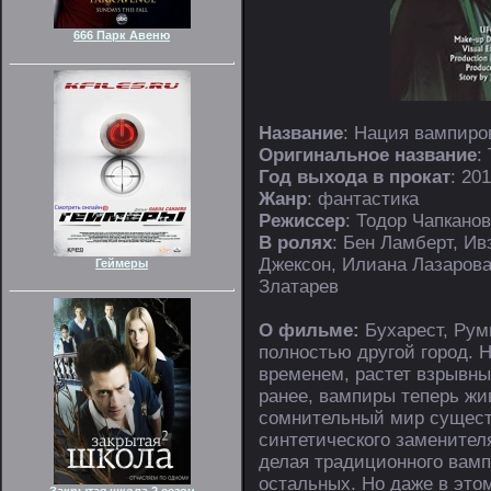
666 Парк Авеню
Название
: Нация вампиро
Оригинальное название
:
Год выхода в прокат
: 20
Жанр
: фантастика
Режиссер
: Тодор Чапканов
В ролях
: Бен Ламберт, Ив
Джексон, Илиана Лазарова,
Геймеры
Златарев
О фильме:
Бухарест, Рум
полностью другой город. 
временем, растет взрывн
ранее, вампиры теперь жи
сомнительный мир сущест
синтетического заменител
делая традиционного вамп
остальных. Но даже в это
Закрытая школа 2 сезон