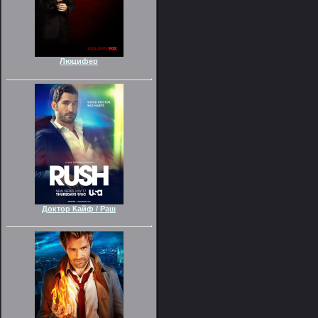
Люцифер
Доктор Кайф / Раш