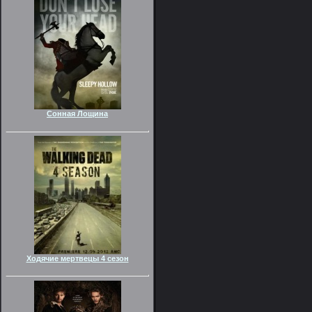
Сонная Лощина
Ходячие мертвецы 4 сезон