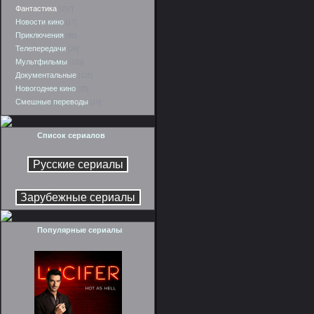
Фантастика
[257]
Новости кино
[17]
Приключения
[66]
Телепередачи
[26]
Мультфильмы
[153]
Документальные
[125]
Новогоднее кино
[35]
Смешные переводы
[10]
Список сериалов
Популярные сериалы