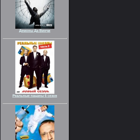
Демоны Да Винчи
Реальные пацаны 6 сезон