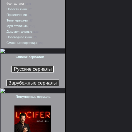
Фантастика
[257]
Новости кино
[17]
Приключения
[66]
Телепередачи
[26]
Мультфильмы
[153]
Документальные
[125]
Новогоднее кино
[35]
Смешные переводы
[10]
Список сериалов
Популярные сериалы