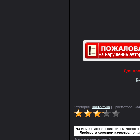
Для пр
K-
Категория:
Фантастика
| Просмотров: 284
На момент добавления фильм можно 
Любовь в хорошем качестве.
то на
Всего комментариев:
0