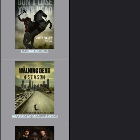
Сонная Лощина
Ходячие мертвецы 4 сезон