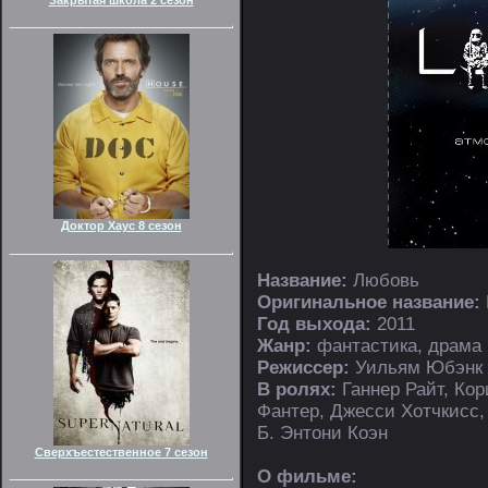
Доктор Хаус 8 сезон
Название:
Любовь
Оригинальное название:
Год выхода:
2011
Жанр:
фантастика, драма
Режиссер:
Уильям Юбэнк
В ролях:
Ганнер Райт, Ко
Фантер, Джесси Хотчкисс,
Б. Энтони Коэн
Сверхъестественное 7 сезон
О фильме: