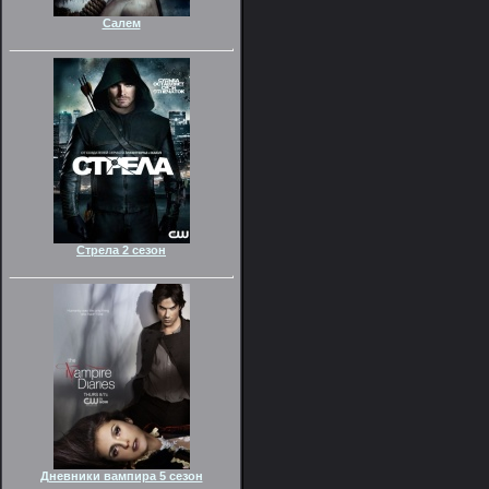
Салем
Стрела 2 сезон
Дневники вампира 5 сезон