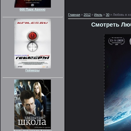
666 Парк Авеню
Главная
»
2012
»
Июль
»
30
» Любовь в х
Смотреть Лю
Геймеры
Закрытая школа 2 сезон