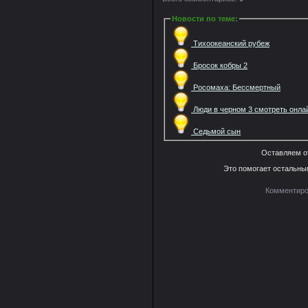
Новости по теме
:
Тихоокеанский рубеж
Бросок кобры 2
Росомаха: Бессмертный
Люди в черном 3 смотреть онла
Седьмой сын
Оставляем о
Это помогает остальны
Комментиро