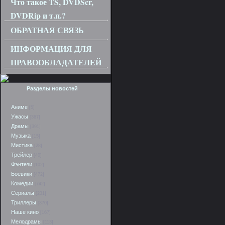
Что такое TS, DVDScr,
DVDRip и т.п.?
ОБРАТНАЯ СВЯЗЬ
ИНФОРМАЦИЯ ДЛЯ
ПРАВООБЛАДАТЕЛЕЙ
Разделы новостей
Аниме
[5]
Ужасы
[367]
Драмы
[391]
Музыка
[15]
Мистика
[28]
Трейлер
[40]
Фэнтези
[102]
Боевики
[472]
Комедии
[742]
Сериалы
[231]
Триллеры
[370]
Наше кино
[167]
Мелодрамы
[113]