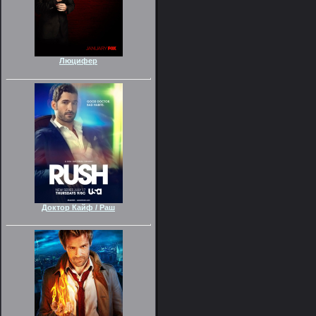
Люцифер
Доктор Кайф / Раш