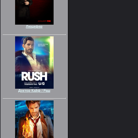
Люцифер
Доктор Кайф / Раш