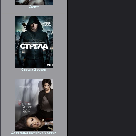
Салем
Стрела 2 сезон
Дневники вампира 5 сезон