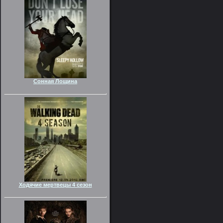
Сонная Лощина
Ходячие мертвецы 4 сезон