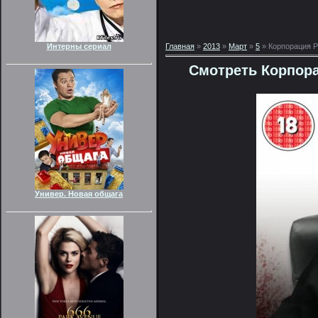
Интерны сериал
Главная
»
2013
»
Март
»
5
» Корпорация Р
Смотреть Корпора
Универ. Новая общага