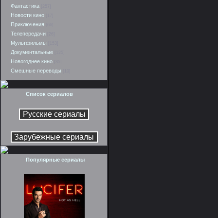
Фантастика
[257]
Новости кино
[17]
Приключения
[66]
Телепередачи
[26]
Мультфильмы
[153]
Документальные
[125]
Новогоднее кино
[35]
Смешные переводы
[10]
Список сериалов
Популярные сериалы