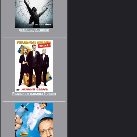
Демоны Да Винчи
Реальные пацаны 6 сезон