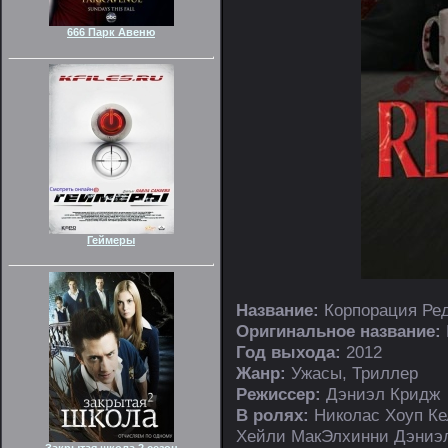
666 Парк Авеню
Геймеры
Название:
Корпорация Ре
Оригинальное название:
Год выхода:
2012
Жанр:
Ужасы, Триллер
Режиссер:
Дэниэл Кридж
В ролях:
Николас Хоуп К
Хейли МакЭлхинни Дэниэл
Закрытая школа 2 сезон