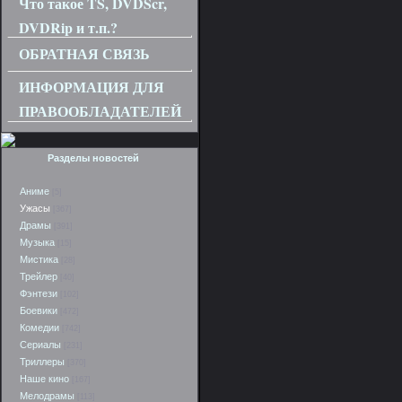
Что такое TS, DVDScr,
DVDRip и т.п.?
ОБРАТНАЯ СВЯЗЬ
ИНФОРМАЦИЯ ДЛЯ
ПРАВООБЛАДАТЕЛЕЙ
Разделы новостей
Аниме
[5]
Ужасы
[367]
Драмы
[391]
Музыка
[15]
Мистика
[28]
Трейлер
[40]
Фэнтези
[102]
Боевики
[472]
Комедии
[742]
Сериалы
[231]
Триллеры
[370]
Наше кино
[167]
Мелодрамы
[113]