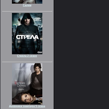
Салем
Стрела 2 сезон
Дневники вампира 5 сезон