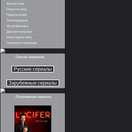
Фантастика
[257]
Новости кино
[17]
Приключения
[66]
Телепередачи
[26]
Мультфильмы
[153]
Документальные
[125]
Новогоднее кино
[35]
Смешные переводы
[10]
Список сериалов
Популярные сериалы