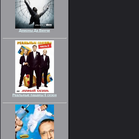
Демоны Да Винчи
Реальные пацаны 6 сезон