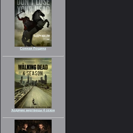
Сонная Лощина
Ходячие мертвецы 4 сезон