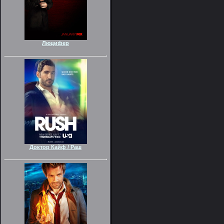
Люцифер
Доктор Кайф / Раш