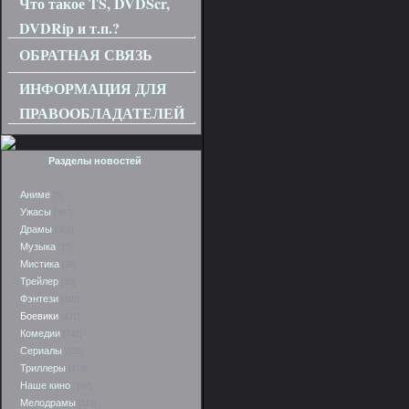
Что такое TS, DVDScr,
DVDRip и т.п.?
ОБРАТНАЯ СВЯЗЬ
ИНФОРМАЦИЯ ДЛЯ
ПРАВООБЛАДАТЕЛЕЙ
Разделы новостей
Аниме
[5]
Ужасы
[367]
Драмы
[391]
Музыка
[15]
Мистика
[28]
Трейлер
[40]
Фэнтези
[102]
Боевики
[472]
Комедии
[742]
Сериалы
[231]
Триллеры
[370]
Наше кино
[167]
Мелодрамы
[113]