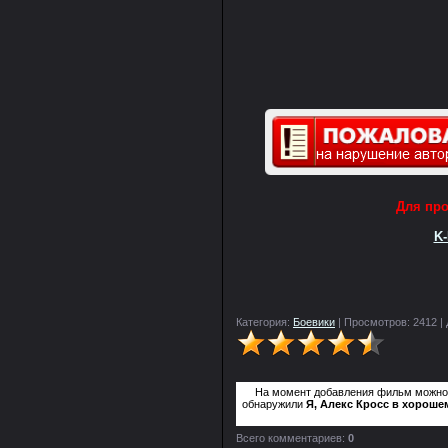
Для пр
K-
Категория:
Боевики
| Просмотров: 2412 |
На момент добавления фильм можн
обнаружили
Я, Алекс Кросс в хорошем
Всего комментариев:
0