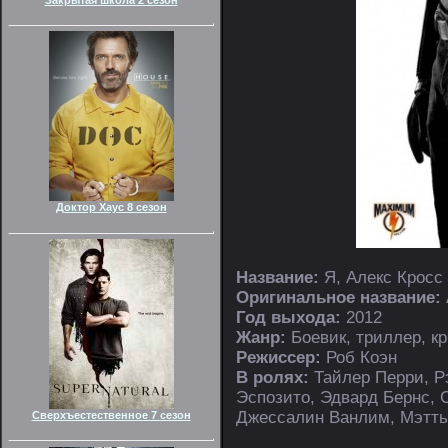
Доктор Хаус 8 сезон
Название:
Я, Алекс Кросс
Оригинальное название:
Год выхода:
2012
Жанр:
Боевик, триллер, к
Режиссер:
Роб Коэн
В ролях:
Тайлер Перри, Р
Эспозито, Эдвард Бернс, 
Джессалин Ванлим, Мэтть
Сверхъестественное 7 сезон