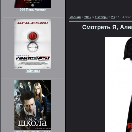
666 Парк Авеню
Главная
»
2012
»
Октябрь
»
23
» Я, Алекс
Смотреть Я, Але
Геймеры
Закрытая школа 2 сезон