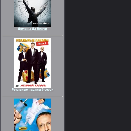
Демоны Да Винчи
Реальные пацаны 6 сезон