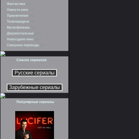
Фантастика
[257]
Новости кино
[17]
Приключения
[66]
Телепередачи
[26]
Мультфильмы
[153]
Документальные
[125]
Новогоднее кино
[35]
Смешные переводы
[10]
Список сериалов
Популярные сериалы