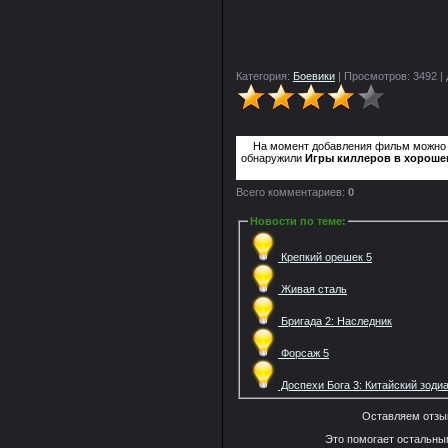
Категория:
Боевики
| Просмотров: 3492 |
На момент добавления фильм можно
обнаружили
Игры киллеров в хорошем
Всего комментариев:
0
Новости по теме
:
Крепкий орешек 5
Живая сталь
Бригада 2: Наследник
Форсаж 5
Доспехи Бога 3: Китайский зоди
Оставляем отзы
Это помогает остальны