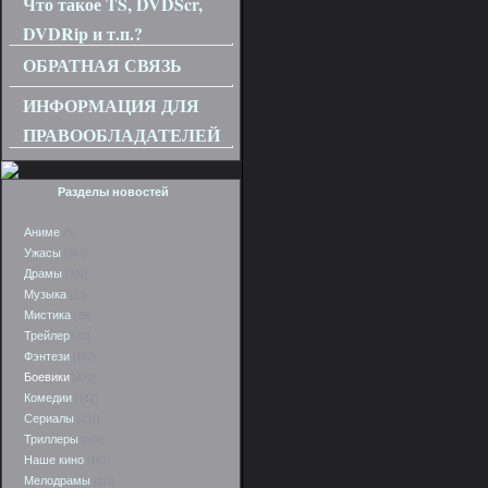
Что такое TS, DVDScr,
DVDRip и т.п.?
ОБРАТНАЯ СВЯЗЬ
ИНФОРМАЦИЯ ДЛЯ
ПРАВООБЛАДАТЕЛЕЙ
Разделы новостей
Аниме
[5]
Ужасы
[367]
Драмы
[391]
Музыка
[15]
Мистика
[28]
Трейлер
[40]
Фэнтези
[102]
Боевики
[472]
Комедии
[742]
Сериалы
[231]
Триллеры
[370]
Наше кино
[167]
Мелодрамы
[113]