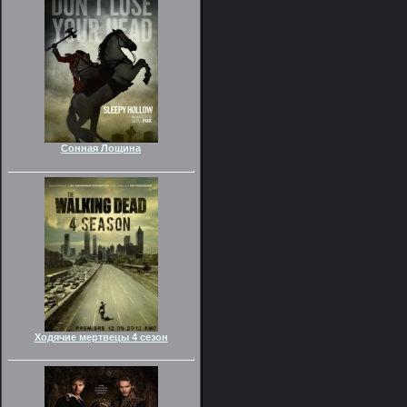
Сонная Лощина
Ходячие мертвецы 4 сезон