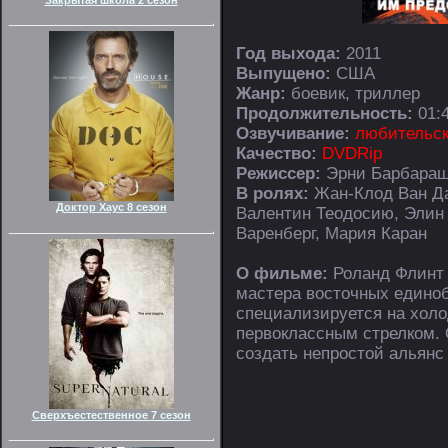
Год выхода:
2011
Выпущено:
США
Жанр:
боевик, триллер
Продолжительность:
01:4
Озвучивание:
любительск
Качество:
DVDRip
Режиссер:
Эрни Барбара
В ролях:
Жан-Клод Ван Да
Доктор Хаус 8 сезон
Валентин Теодосию, Элин 
Варенберг, Мария Каран
О фильме:
Роланд Флинт 
мастера восточных единоб
специализируется на холо
первоклассным стрелком. О
создать непростой альянс
Сверхъестественное 7 сезон