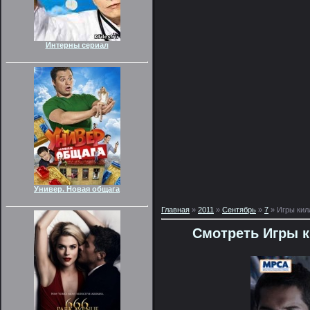
Интерны сериал
Универ. Новая общага
Главная
»
2011
»
Сентябрь
»
7
» Игры кил
Смотреть Игры к