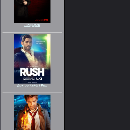
Люцифер
Доктор Кайф / Раш