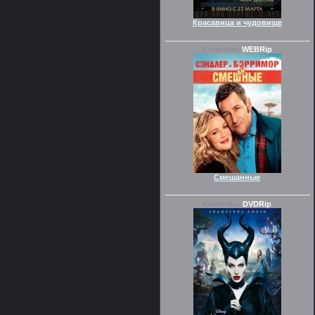
Красавица и чудовище
Качество:
WEBRip
Смешанные
Качество:
DVDRip