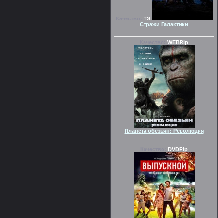
Качество:
TS
Стражи Галактики
Качество:
WEBRip
Планета обезьян: Революция
Качество:
DVDRip