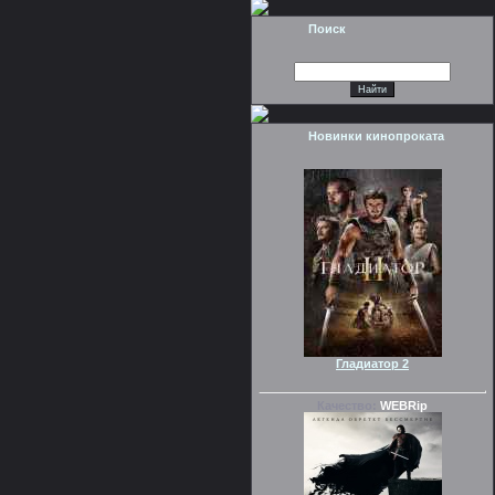
Поиск
Новинки кинопроката
Гладиатор 2
Качество:
WEBRip