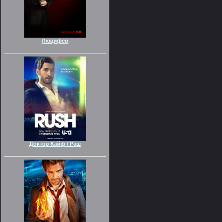
Люцифер
Доктор Кайф / Раш