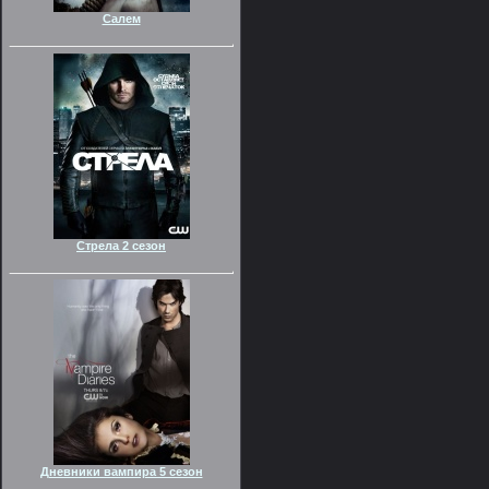
Салем
Стрела 2 сезон
Дневники вампира 5 сезон