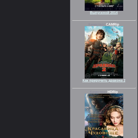
Выпускной 2014
Качество:
CAMRip
Как приручить дракона 2
Качество:
HDRip