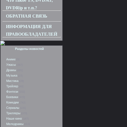
DVDRip и т.п.?
ОБРАТНАЯ СВЯЗЬ
ИНФОРМАЦИЯ ДЛЯ
ПРАВООБЛАДАТЕЛЕЙ
Разделы новостей
Аниме
[5]
Ужасы
[367]
Драмы
[391]
Музыка
[15]
Мистика
[28]
Трейлер
[40]
Фэнтези
[102]
Боевики
[472]
Комедии
[742]
Сериалы
[231]
Триллеры
[370]
Наше кино
[167]
Мелодрамы
[113]