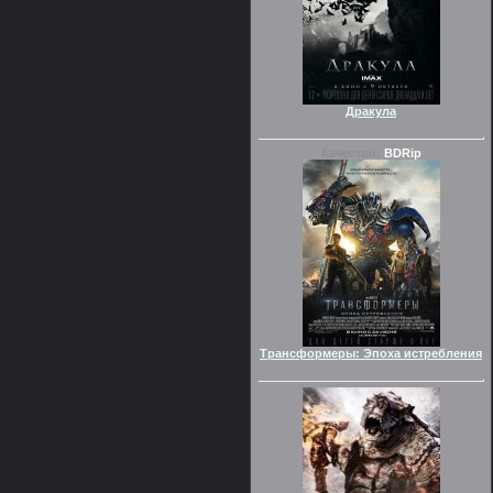
Дракула
Качество:
BDRip
Трансформеры: Эпоха истребления