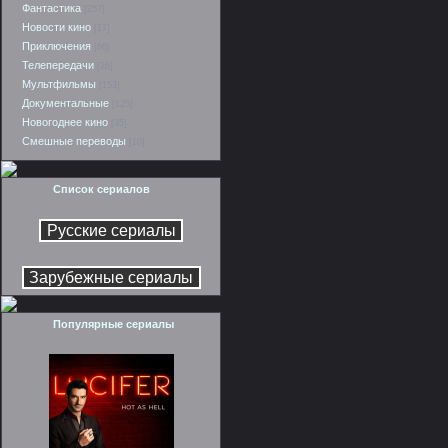
Фантастика
[257]
Новости кино
[17]
Приключения
[66]
Телепередачи
[26]
Мультфильмы
[153]
Документальные
[125]
Новогоднее кино
[35]
Смешные переводы
[10]
Список сериалов
Популярные сериалы