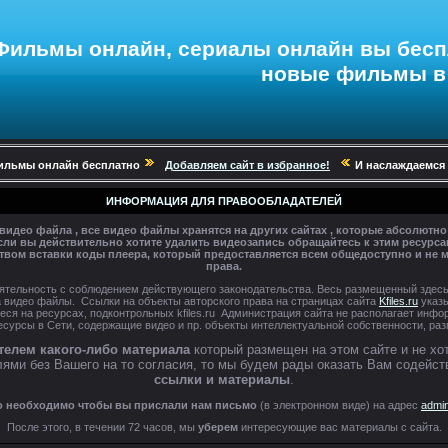
Фильмы онлайн
,
сериалы онлайн
вы
бесп
новые
фильмы в 
фильмы онлайн бесплатно
Добавляем сайт в избранное!
И наслаждаемся 
ИНФОРМАЦИЯ ДЛЯ ПРАВООБЛАДАТЕЛЕЙ
о видео файла , все видео файлы хранятся на других сайтах , которые абсолютно
сли вы действительно хотите удалить видеозапись обращайтесь к этим ресурса
вом вставки коды плеера, который предоставляется всем общедоступно и не м
права.
ятельность с соблюдением действующего законодательства. Весь размещенный здес
 видео файлы. Ссылки на объекты авторского права на страницах сайта
Kfiles.ru
указ
еся на ресурсах, подконтрольных kfiles.ru Администрация сайта не располагает инф
есурсы в Сети, содержащие видео и пр. объекты интеллектуальной собственности, р
телем какого-либо материала
который размещен на этом сайте и не х
ями без Вашего на то согласия, то мы будем рады оказать Вам содейст
ссылки и материалы
.
о необходимо чтобы вы прислали нам письмо
(в электронном виде) на адрес
admin
После этого, в течении 72 часов, мы
уберем
интересующие вас материалы с сайта.