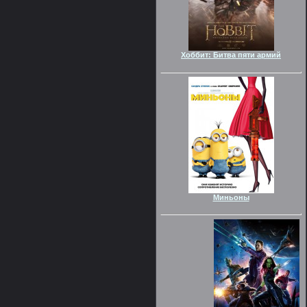
Хоббит: Битва пяти армий
Миньоны