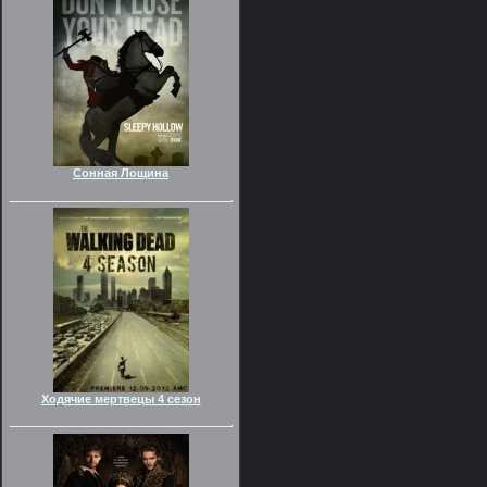
Сонная Лощина
Ходячие мертвецы 4 сезон