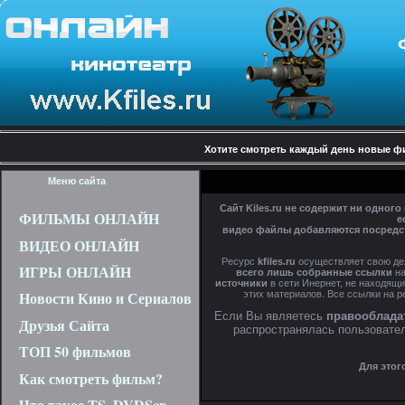
Хотите смотреть каждый день новые 
Меню сайта
Сайт Kiles.ru не содержит ни одног
ФИЛЬМЫ ОНЛАЙН
е
видео файлы добавляются посредст
ВИДЕО ОНЛАЙН
Ресурс
kfiles.ru
осуществляет свою де
ИГРЫ ОНЛАЙН
всего лишь собранные ссылки
на
источники
в сети Инернет, не находящи
Новости Кино и Сериалов
этих материалов. Все ссылки на р
Если Вы являетесь
правооблада
Друзья Сайта
распространялась пользовател
ТОП 50 фильмов
Для этог
Как смотреть фильм?
Что такое TS, DVDScr,