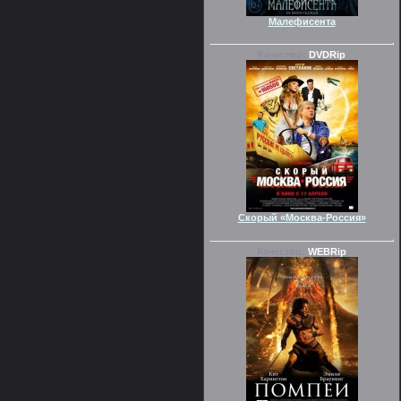
Малефисента
Качество:
DVDRip
Скорый «Москва-Россия»
Качество:
WEBRip