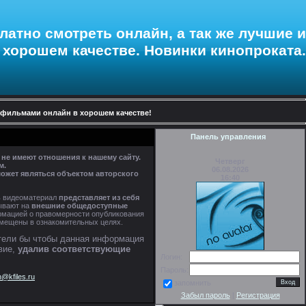
латно смотреть онлайн
, а так же лучшие и
хорошем качестве
.
Новинки кинопроката
.
фильмами онлайн в хорошем качестве!
Панель управления
 не имеют отношения к нашему сайту.
Четверг
м.
06.08.2026
ожет являться объектом авторского
16:40
ь видеоматериал
представляет из себя
ывают на
внешние общедоступные
ормацией о правомерности опубликования
азмещены в ознакомительных целях.
отели бы чтобы данная информация
вие,
удалив соответствующие
Логин:
Пароль:
@kfiles.ru
запомнить
Забыл пароль
|
Регистрация