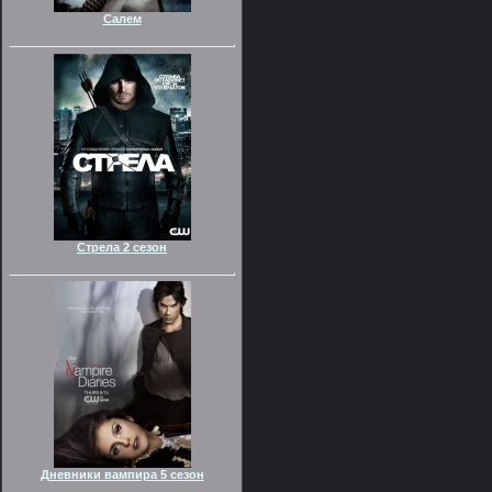
Салем
Стрела 2 сезон
Дневники вампира 5 сезон