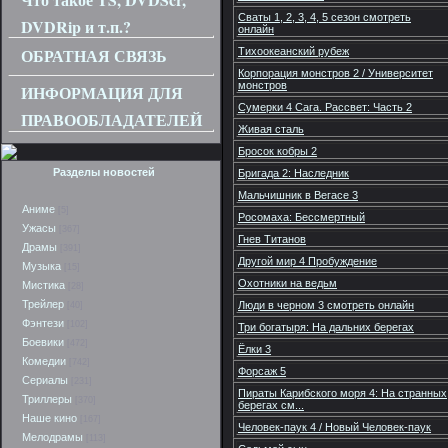
Сваты 1, 2, 3, 4, 5 сезон смотреть
DVDRip и т.п.?
онлайн
ОБРАТНАЯ СВЯЗЬ
Тихоокеанский рубеж
Корпорация монстров 2 / Университет
монстров
ИНФОРМАЦИЯ ДЛЯ
Сумерки 4 Сага. Рассвет: Часть 2
ПРАВООБЛАДАТЕЛЕЙ
Живая сталь
Бросок кобры 2
Разделы новостей
Бригада 2: Наследник
Мальчишник в Вегасе 3
Аниме
[5]
Росомаха: Бессмертный
Ужасы
[367]
Гнев Титанов
Драмы
[391]
Другой мир 4 Пробуждение
Музыка
[15]
Охотники на ведьм
Мистика
[28]
Трейлер
Люди в черном 3 смотреть онлайн
[40]
Фэнтези
[102]
Три богатыря: На дальних берегах
Боевики
[472]
Ёлки 3
Комедии
[742]
Форсаж 5
Сериалы
[231]
Пираты Карибского моря 4: На странных
Триллеры
[370]
берегах см...
Наше кино
[167]
Человек-паук 4 / Новый Человек-паук
Мелодрамы
[113]