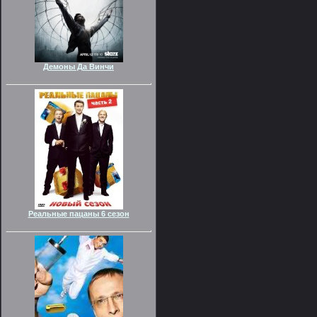
Демоны Да Винчи
Реальные пацаны 6 сезон