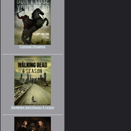
Сонная Лощина
Ходячие мертвецы 4 сезон