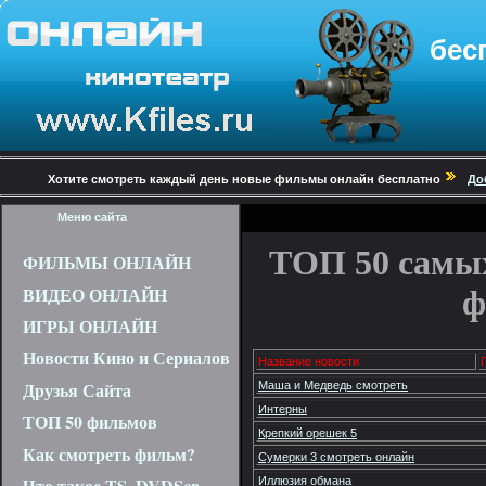
бес
Хотите смотреть каждый день новые фильмы онлайн бесплатно
До
Меню сайта
ТОП 50 самы
ФИЛЬМЫ ОНЛАЙН
ВИДЕО ОНЛАЙН
ф
ИГРЫ ОНЛАЙН
Новости Кино и Сериалов
Название новости
Друзья Сайта
Маша и Медведь смотреть
Интерны
ТОП 50 фильмов
Крепкий орешек 5
Как смотреть фильм?
Сумерки 3 смотреть онлайн
Что такое TS, DVDScr,
Иллюзия обмана