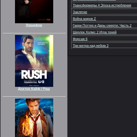
Трансформеры 4 Эпоха истребления
Заклятие
Война миров Z
Люцифер
Гарри Поттер и Дары смерти: Часть 2
Шерлок Холмс 2 Игра теней
Форсаж 6
Три метра над небом 2
Доктор Кайф / Раш