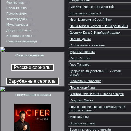
Седьмой сын
Фантастика
[257]
Орудия смерти: Город костей
Новости кино
[17]
Железный человек 3
Приключения
[66]
Телепередачи
[26]
Иван Царевич и Серый Волк
Мультфильмы
[153]
Наша Russia 5 сезон / Наша раша 2011
Документальные
[125]
Доспехи Бога 3: Китайский зодиак
Новогоднее кино
[35]
Папины дочки
Смешные переводы
[10]
Оз: Великий и Ужасный
Мрачные небеса
Список сериалов
Сваты 5 сезон
Гнев Титанов
Доярка из Хацапетовки 1 - 2 сезон
онлайн
Обливион / Забвение
После нашей эры
Обитель зла 4: Жизнь после смерти
Популярные сериалы
Спартак: Месть
Принц Персии: Пески времени (2010)
смотреть онла...
Морской бой
Человек из стали
Воронины смотреть онлайн